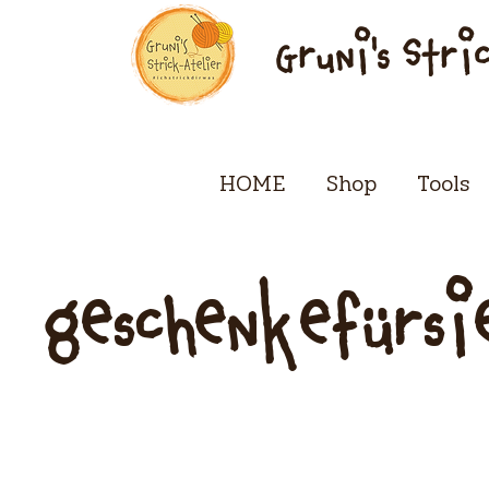
Gruni's Stri
HOME
Shop
Tools
geschenkefürsi