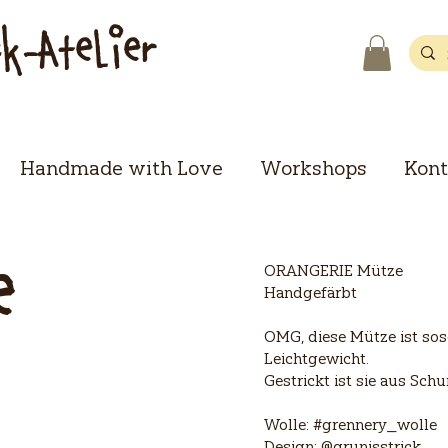
ck-Atelier
Handmade with Love
Workshops
Kont
e
ORANGERIE Mütze
Handgefärbt
OMG, diese Mütze ist sos
Leichtgewicht.
Gestrickt ist sie aus Sch
Wolle: #grennery_wolle
Design: @grunisstrick