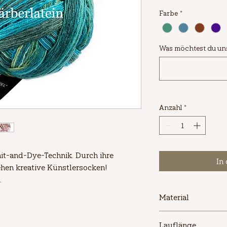
160,00 €
Farbe
*
pro
1
Kilogramm
Was möchtest du uns 
Anzahl
*
it-and-Dye-Technik. Durch ihre 
In
ehen kreative Künstlersocken! 
.
Material
75% Schurwolle (Str
Lauflänge
Polyamid (biologisc