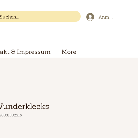
Anmelden
akt & Impressum
More
Wunderklecks
250331332516