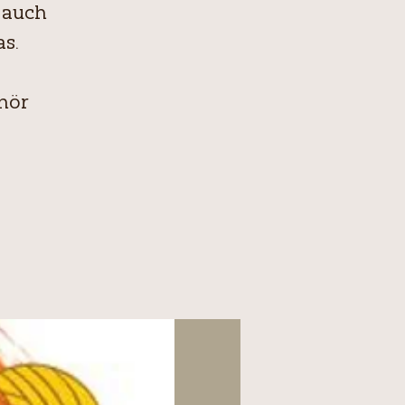
 auch
s.
hör