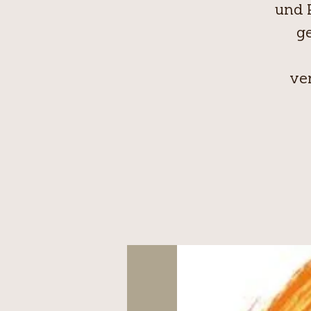
und 
g
ve