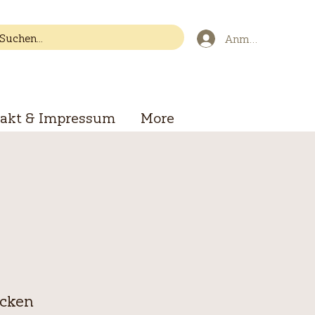
Anmelden
akt & Impressum
More
icken