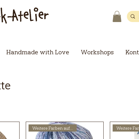
ck-Atelier
Handmade with Love
Workshops
Kont
kte
Weitere Farben auf Anfrage!