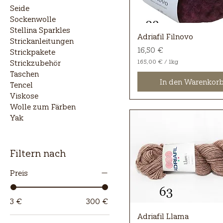
l
Seide
o
g
Sockenwolle
r
Stellina Sparkles
a
Adriafil Filnovo
Strickanleitungen
m
Preis
16,50 €
m
Strickpakete
165,00 €
/
1kg
Strickzubehör
1
Taschen
6
In den Warenkor
Tencel
5
,
Viskose
0
Wolle zum Färben
0
Yak
€
p
r
o
Filtern nach
1
K
Preis
i
l
o
g
3 €
300 €
r
a
Adriafil Llama
m