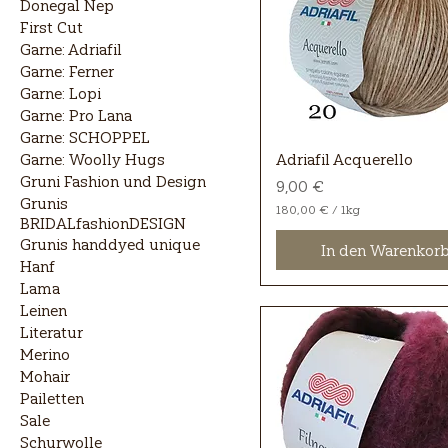
Donegal Nep
First Cut
Garne: Adriafil
Garne: Ferner
Garne: Lopi
Garne: Pro Lana
Garne: SCHOPPEL
Adriafil Acquerello
Garne: Woolly Hugs
Gruni Fashion und Design
Preis
9,00 €
Grunis
180,00 €
/
1kg
BRIDALfashionDESIGN
1
8
Grunis handdyed unique
In den Warenkor
0
Hanf
,
Lama
0
0
Leinen
Literatur
€
Merino
p
r
Mohair
o
Pailetten
1
K
Sale
i
Schurwolle