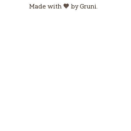
l
Made with 🧡 by Gruni.
o
g
r
a
m
m