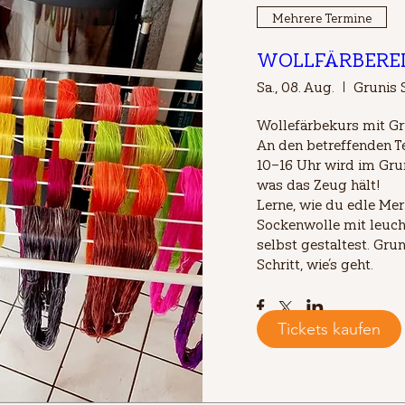
Mehrere Termine
WOLLFÄRBEREI 
Sa., 08. Aug.
Grunis S
Wollefärbekurs mit Gru
An den betreffenden T
10–16 Uhr wird im Gruni
was das Zeug hält!

Lerne, wie du edle Mer
Sockenwolle mit leuch
selbst gestaltest. Gruni
Schritt, wie’s geht.
Tickets kaufen