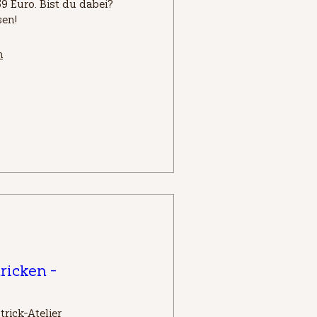
59 Euro. Bist du dabei?

sen!
n
tricken -
trick-Atelier