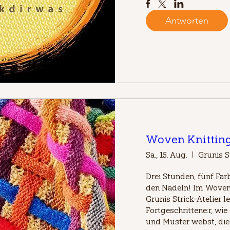
Antworten
Woven Knittin
Sa., 15. Aug.
Grunis S
Drei Stunden, fünf Far
den Nadeln! Im Woven
Grunis Strick-Atelier le
Fortgeschrittene:r, wie
und Muster webst, die a