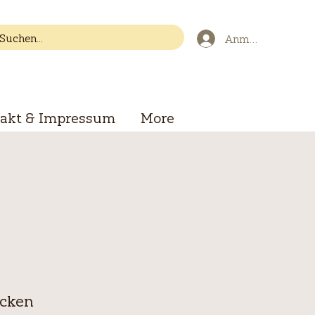
Anmelden
akt & Impressum
More
icken