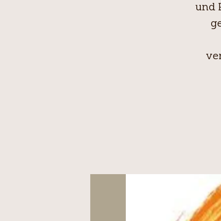
und 
g
ve