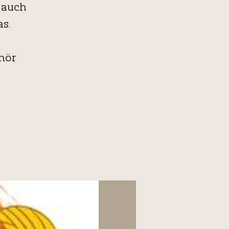
 auch
s.
hör