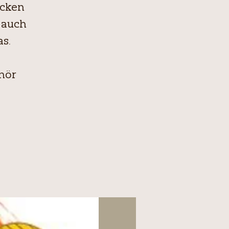
icken
 auch
s.
hör