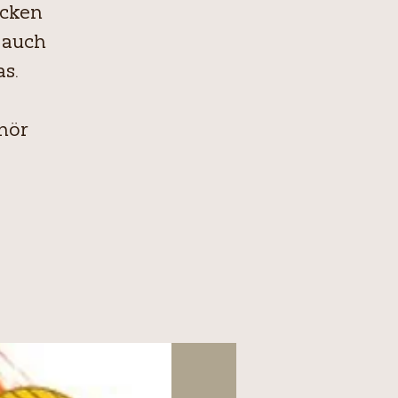
icken
 auch
s.
hör