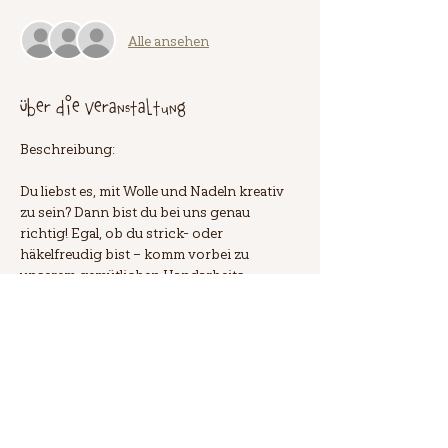
Alle ansehen
Über die Veranstaltung
Beschreibung:
Du liebst es, mit Wolle und Nadeln kreativ 
zu sein? Dann bist du bei uns genau 
richtig! Egal, ob du strick- oder 
häkelfreudig bist – komm vorbei zu 
unserem gemütlichen Handarbeits-
Treffen. In entspannter Atmosphäre 
kannst du an deinen Projekten arbeiten, 
dich mit Gleichgesinnten austauschen 
und über alles Mögliche quasseln. Die 
Teilnahme ist kostenlos, jedoch ist eine 
Anmeldung erforderlich. Alle weiteren 
Infos findest du in unserem Blog. Wir 
freuen uns auf dich! 🧶✨