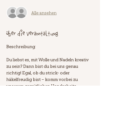
Alle ansehen
Über die Veranstaltung
Beschreibung:
Du liebst es, mit Wolle und Nadeln kreativ 
zu sein? Dann bist du bei uns genau 
richtig! Egal, ob du strick- oder 
häkelfreudig bist – komm vorbei zu 
unserem gemütlichen Handarbeits-
Treffen. In entspannter Atmosphäre 
kannst du an deinen Projekten arbeiten, 
dich mit Gleichgesinnten austauschen 
und über alles Mögliche quasseln. Die 
Teilnahme ist kostenlos, jedoch ist eine 
Anmeldung erforderlich. Alle weiteren 
Infos findest du in unserem Blog. Wir 
freuen uns auf dich! 🧶✨