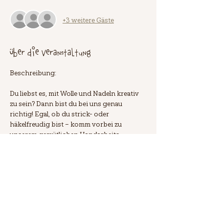
+3 weitere Gäste
Über die Veranstaltung
Beschreibung:
Du liebst es, mit Wolle und Nadeln kreativ 
zu sein? Dann bist du bei uns genau 
richtig! Egal, ob du strick- oder 
häkelfreudig bist – komm vorbei zu 
unserem gemütlichen Handarbeits-
Treffen. In entspannter Atmosphäre 
kannst du an deinen Projekten arbeiten, 
dich mit Gleichgesinnten austauschen 
und über alles Mögliche quasseln. Die 
Teilnahme ist kostenlos, jedoch ist eine 
Anmeldung erforderlich. Alle weiteren 
Infos findest du in unserem Blog. Wir 
freuen uns auf dich! 🧶✨