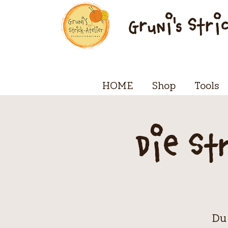
Gruni's Stri
HOME
Shop
Tools
Die St
Du