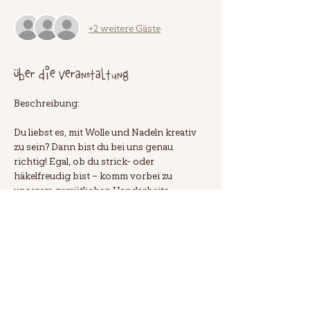
+2 weitere Gäste
Über die Veranstaltung
Beschreibung:
Du liebst es, mit Wolle und Nadeln kreativ 
zu sein? Dann bist du bei uns genau 
richtig! Egal, ob du strick- oder 
häkelfreudig bist – komm vorbei zu 
unserem gemütlichen Handarbeits-
Treffen. In entspannter Atmosphäre 
kannst du an deinen Projekten arbeiten, 
dich mit Gleichgesinnten austauschen 
und über alles Mögliche quasseln. Die 
Teilnahme ist kostenlos, jedoch ist eine 
Anmeldung erforderlich. Alle weiteren 
Infos findest du in unserem Blog. Wir 
freuen uns auf dich! 🧶✨