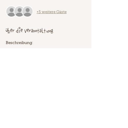
+5 weitere Gäste
Über die Veranstaltung
Beschreibung:
Heute treffen wir uns zusammen im 
Gasthaus Hirsch zum Stricken und 
Schmausen.
Die Wollfärber dürfen ihre Wolle zum 
Wickeln bringen.
Meldet euch an!
Diese Veranstaltung teilen