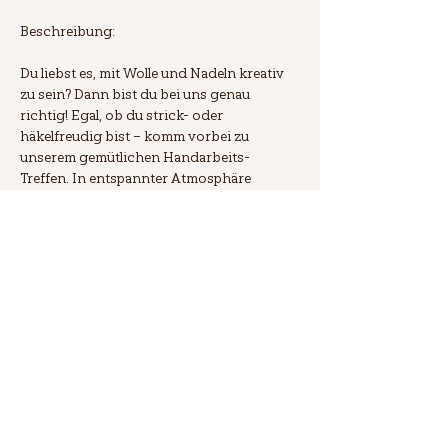
Beschreibung:
Du liebst es, mit Wolle und Nadeln kreativ 
zu sein? Dann bist du bei uns genau 
richtig! Egal, ob du strick- oder 
häkelfreudig bist – komm vorbei zu 
unserem gemütlichen Handarbeits-
Treffen. In entspannter Atmosphäre 
kannst du an deinen Projekten arbeiten, 
dich mit Gleichgesinnten austauschen 
und über alles Mögliche quasseln. Die 
Teilnahme ist kostenlos, jedoch ist eine 
Anmeldung erforderlich. Alle weiteren 
Infos findest du in unserem Blog. Wir 
freuen uns auf dich! 🧶✨
Diese Veranstaltung teilen