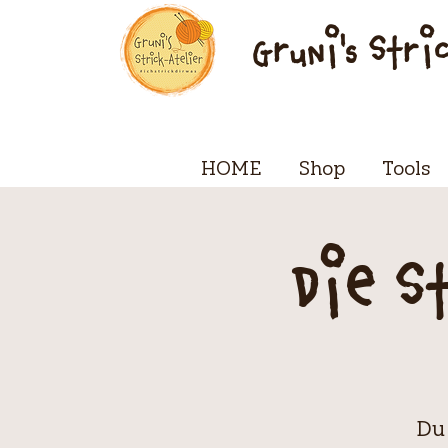
Gruni's Stri
HOME
Shop
Tools
Die S
Du