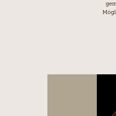
gem
Mögl