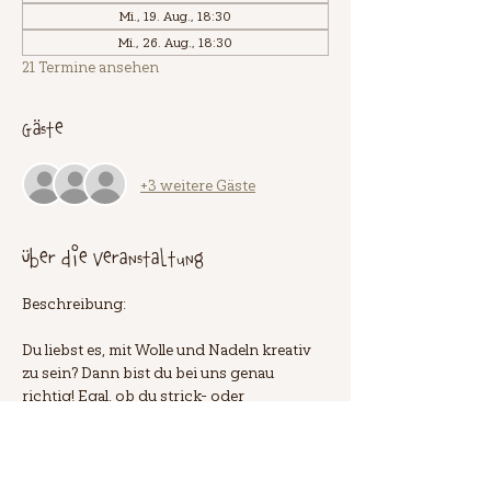
Mi., 19. Aug., 18:30
Mi., 26. Aug., 18:30
21 Termine ansehen
Gäste
+3 weitere Gäste
Über die Veranstaltung
Beschreibung:
Du liebst es, mit Wolle und Nadeln kreativ 
zu sein? Dann bist du bei uns genau 
richtig! Egal, ob du strick- oder 
häkelfreudig bist – komm vorbei zu 
unserem gemütlichen Handarbeits-
Treffen. In entspannter Atmosphäre 
kannst du an deinen Projekten arbeiten, 