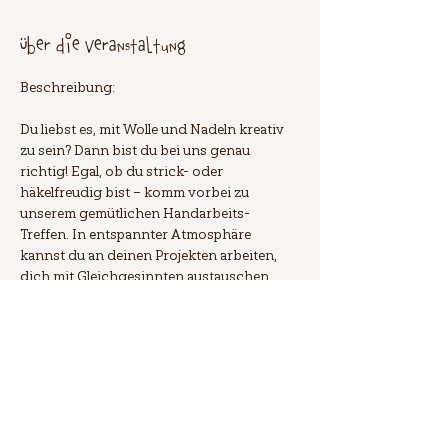
Über die Veranstaltung
Beschreibung:
Du liebst es, mit Wolle und Nadeln kreativ 
zu sein? Dann bist du bei uns genau 
richtig! Egal, ob du strick- oder 
häkelfreudig bist – komm vorbei zu 
unserem gemütlichen Handarbeits-
Treffen. In entspannter Atmosphäre 
kannst du an deinen Projekten arbeiten, 
dich mit Gleichgesinnten austauschen 
und über alles Mögliche quasseln. Die 
Teilnahme ist kostenlos, jedoch ist eine 
Anmeldung erforderlich. Alle weiteren 
Infos findest du in unserem Blog. Wir 
freuen uns auf dich! 🧶✨
Antworten