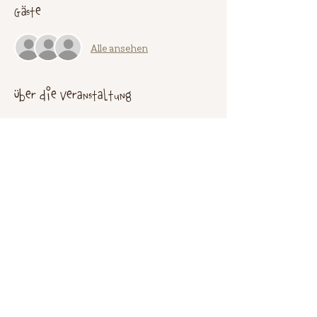
Gäste
Alle ansehen
Über die Veranstaltung
Antworte mir bitte
per Mail: 
shop@grunisstrick.de
per Telefon und whatsapp: 0151-700 77 394
unter Angabe der eMail-Adresse (wichtig)
Wenn die Gewinne nicht in Anspruch 
genommen werden können, verfallen sie. 
Einen Ausweichgewinn ist nicht möglich.
Diese Veranstaltung teilen