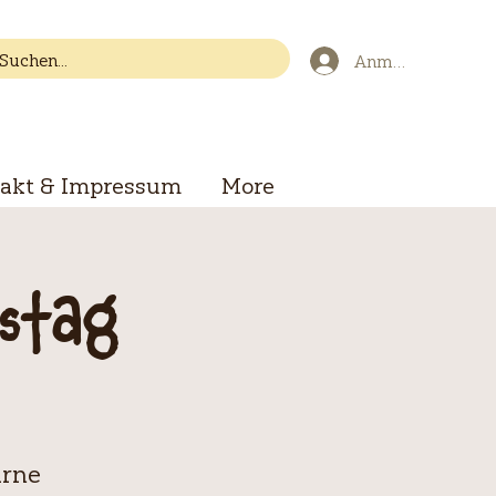
Anmelden
akt & Impressum
More
stag
arne