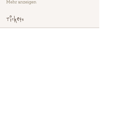
Mehr anzeigen
Tickets
Verkauf beendet
Tickettyp
Workshop Zweifarbiges
Brioche
Mehr Infos
Preis
95,00 €
+2,38 € Ticket-Servicegebühr