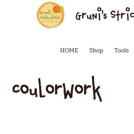
Gruni's Stri
HOME
Shop
Tools
coulorwork