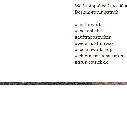
Wolle: #opalwolle vs. #l
Design: #grunisstrick
#coulorwork
#sockenliebe
#auftragsstricken
#werstricktmirwas
#sockenworkshop
#ichlernesockenstricken
#grunisstrick.de