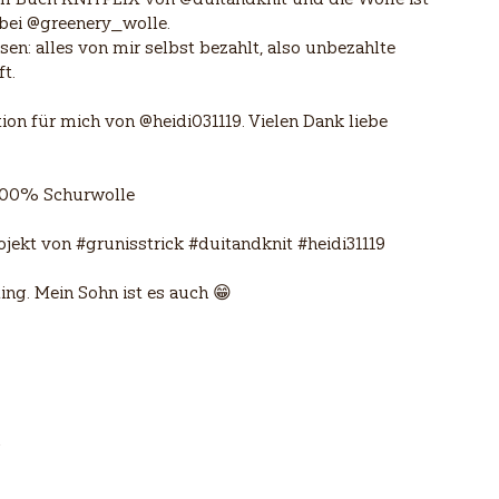
 bei @greenery_wolle.
en: alles von mir selbst bezahlt, also unbezahlte
t.
tion für mich von @heidi031119. Vielen Dank liebe
 100% Schurwolle
jekt von #grunisstrick #duitandknit #heidi31119
ing. Mein Sohn ist es auch 😁