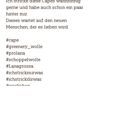
Ich stricke diese Capes wahnsinnig
gerne und habe auch schon ein paar
hinter mir.
Dieses wartet auf den neuen
Menschen, der es lieben wird.
#cape
#greenery_wolle
#prolana
#schoppelwolle
#Lanagrossa
#ichstrickmirwas
#ichstrickdirwas
#workshop
#grunis-strick-atelier
#handgrfärbte Wolle