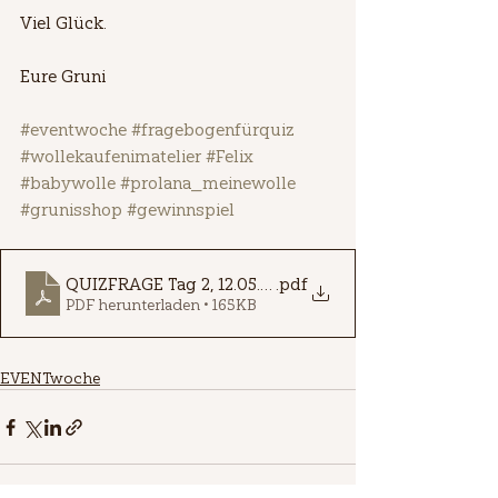
Viel Glück.
Eure Gruni
#eventwoche
#fragebogenfürquiz
#wollekaufenimatelier
#Felix
#babywolle
#prolana_meinewolle
#grunisshop
#gewinnspiel
QUIZFRAGE Tag 2, 12.05.24 - Muttertag.docx
.pdf
PDF herunterladen • 165KB
EVENTwoche