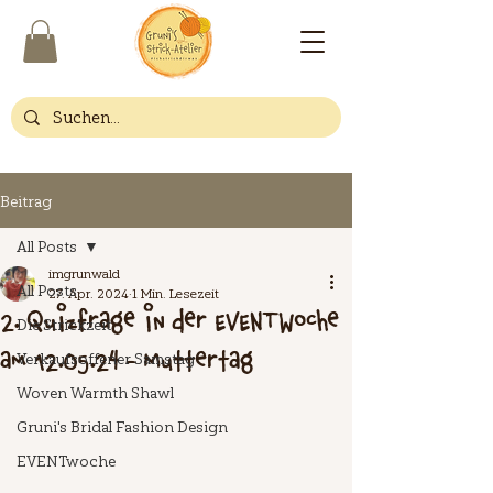
Beitrag
All Posts
imgrunwald
All Posts
27. Apr. 2024
1 Min. Lesezeit
2. Quizfrage in der EVENTwoche
Die Strickzeit
am 12.05.24 - Muttertag
Verkaufsoffener Samstag
Woven Warmth Shawl
Gruni's Bridal Fashion Design
EVENTwoche