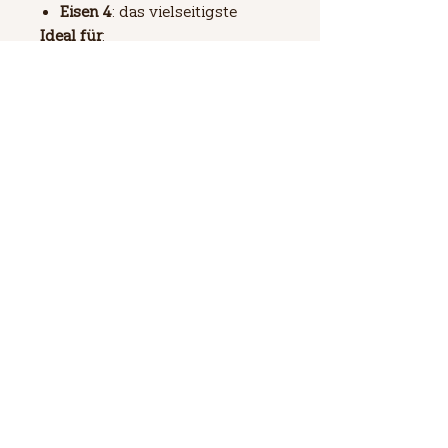
Eisen 4
: das vielseitigste
Ideal für
:
Pullover,
Strickjacke,
Strandkleidung
und Kleidungsstücke
farbig
,
superfrisch und leicht.
Lauflänge
240 m / 100 g
Nadelstärke
4
Preis pro Kilo
155,00 € / 1 kg
Zusammensetzung
76% Baumwolle + 24% Hanf