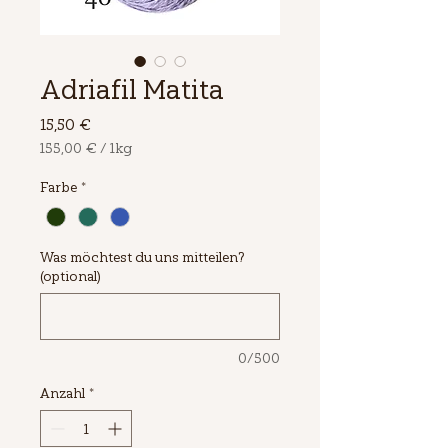
Adriafil Matita
Preis
15,50 €
155,00 €
/
1kg
155,00 €
pro
Farbe
*
1
Kilogramm
Was möchtest du uns mitteilen?
(optional)
0/500
Anzahl
*