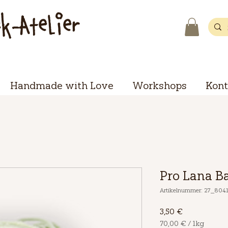
ck-Atelier
Handmade with Love
Workshops
Kont
Pro Lana Ba
Artikelnummer: 27_804
Preis
3,50 €
70,00 €
/
1kg