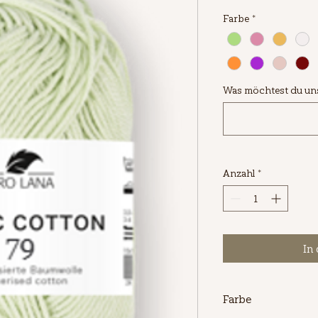
70,00 €
Farbe
*
pro
1
Kilogramm
Was möchtest du uns 
Anzahl
*
In
Farbe