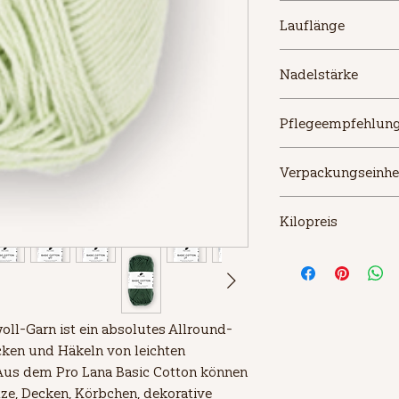
Pro Lana Farbcode 
Lauflänge
soon…)
125m/50g
Nadelstärke
3,0 - 3,5 mm
Pflegeempfehlun
Handwaesche
Verpackungseinhe
50 g
Kilopreis
70€/50g
oll-Garn ist ein absolutes Allround-
icken und Häkeln von leichten 
Aus dem Pro Lana Basic Cotton können 
tze, Decken, Körbchen, dekorative 