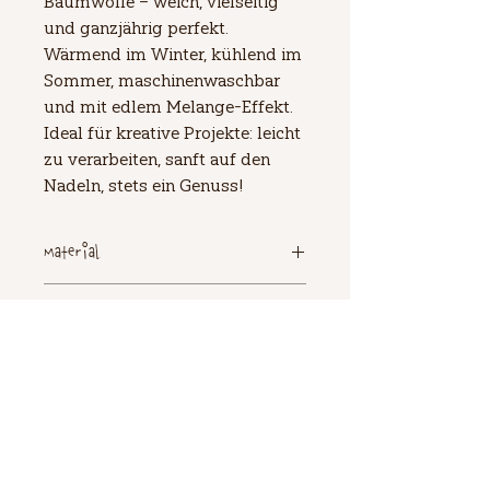
Baumwolle – weich, vielseitig 
und ganzjährig perfekt. 
Wärmend im Winter, kühlend im 
Sommer, maschinenwaschbar 
und mit edlem Melange-Effekt. 
Ideal für kreative Projekte: leicht 
zu verarbeiten, sanft auf den 
Nadeln, stets ein Genuss!
Material
52% Schurwolle (Merino, extrafine),
Lauflänge
48% Baumwolle (Ägypten)
120m/50g
Nadelstärke
3 - 4,5
Pflegeempfehlung
30°C Handwäsche