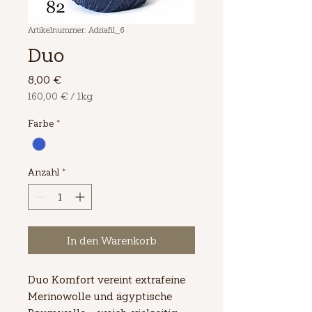
Artikelnummer: Adriafil_6
Duo
Preis
8,00 €
160,00 €
/
1kg
160,00 €
pro
Farbe
*
1
Kilogramm
Anzahl
*
In den Warenkorb
Duo Komfort vereint extrafeine 
Merinowolle und ägyptische 