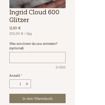
Ingrid Cloud 600
Glitzer
Preis
11,50 €
230,00 €
/
1kg
230,00 €
pro
Was möchtest du uns mitteilen?
1
(optional)
Kilogramm
0/500
Anzahl
*
In den Warenkorb