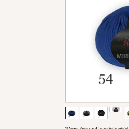
Warm, fein und kuschelweich!