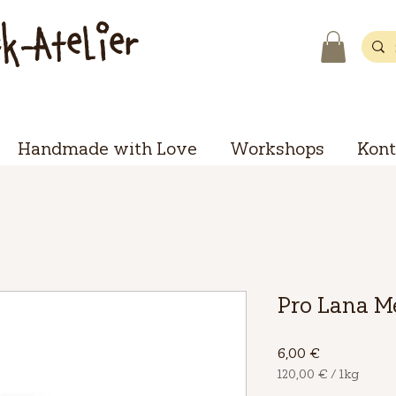
ck-Atelier
Handmade with Love
Workshops
Kont
Pro Lana Me
Preis
6,00 €
120,00 €
/
1kg
120,00 €