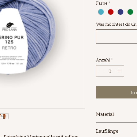
Farbe
*
pro
1
Kilogramm
Was möchtest du uns 
Anzahl
*
In
Material
100% Schurwolle (Me
Lauflänge
 – Extrafeine Merinowolle mit edlem