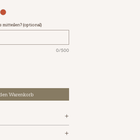
mitteilen? (optional)
0/500
 den Warenkorb
rino extra fine)