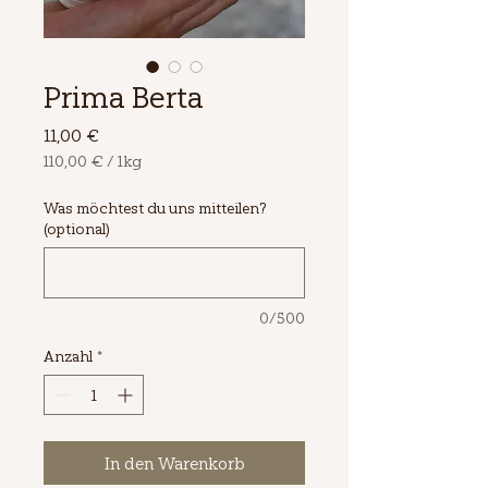
Prima Berta
Preis
11,00 €
110,00 €
/
1kg
110,00 €
pro
Was möchtest du uns mitteilen?
1
(optional)
Kilogramm
0/500
Anzahl
*
In den Warenkorb