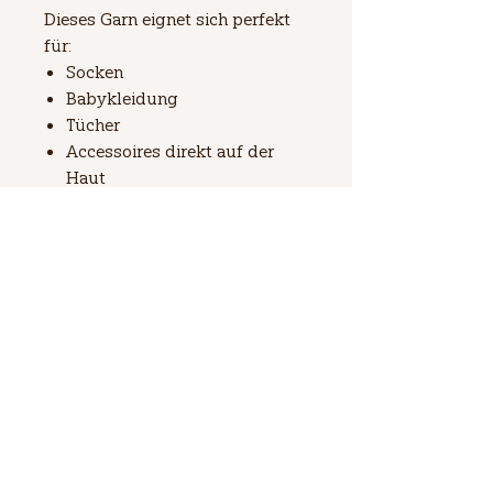
Dieses Garn eignet sich perfekt
für:
Socken
Babykleidung
Tücher
Accessoires direkt auf der
Haut
Zertifizierung und Eigenschaften
Oeko-Tex zertifiziert
Geeignet für Kette und
Schuss
Zusammensetzung
85% Schurwolle (Merino extra fine),
Nadelstärke
15% Nylon
2 - 2,5 mm
Lauflänge