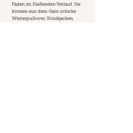
Fäden im fließenden Verlauf. Sie
können aus dem Garn schicke
Winterpullover, Strickjacken,
Kleidchen, Seelenwärmer, Tücher,
Schals, Stolen und auch flotte
Raglanpullis kreieren. In sehr
vielen tollen Farbvarianten
erhältlich
Lauflänge
800 m / 200 g
Nadelstärke
2,5 - 3,5
Preis pro Kilo
80 € / 1 kg
Zusammensetzung
Baumwolle 50%, Nylon 50%