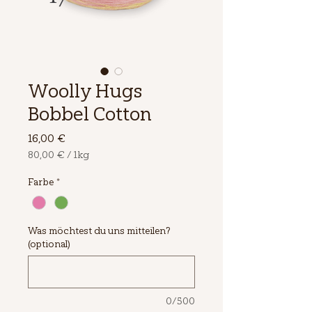
Woolly Hugs
Bobbel Cotton
Preis
16,00 €
80,00 €
/
1kg
80,00 €
pro
Farbe
*
1
Kilogramm
Was möchtest du uns mitteilen?
(optional)
0/500