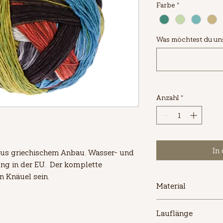
Farbe
*
pro
1
Kilogramm
Was möchtest du uns 
Anzahl
*
In
us griechischem Anbau. Wasser- und 
g in der EU.  Der komplette 
n Knäuel sein.
Material
100% Baumwolle (Ur
Lauflänge