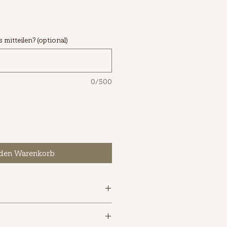
mitteilen? (optional)
0/500
 den Warenkorb
sprung Griechenland)