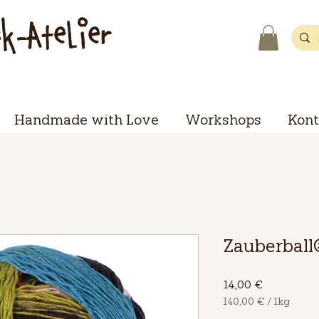
ck-Atelier
Handmade with Love
Workshops
Kont
Zauberball
Preis
14,00 €
140,00 €
/
1kg
140,00 €