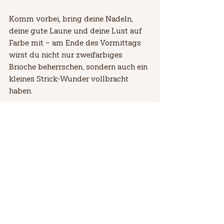
Komm vorbei, bring deine Nadeln, 
deine gute Laune und deine Lust auf 
Farbe mit – am Ende des Vormittags 
wirst du nicht nur zweifarbiges 
Brioche beherrschen, sondern auch ein 
kleines Strick-Wunder vollbracht 
haben.
Ich freue mich auf eure Buchungen.
Eure Gruni
#briochestricken
#2farbigesbrioche
#workshopmitgruni
#wollekaufeninwarmbronn
#grunisstrickatelier