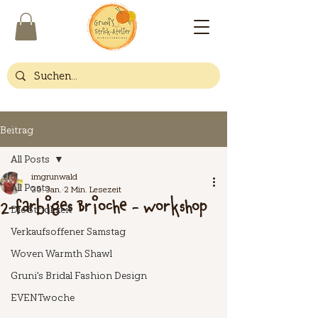
Beitrag
All Posts
imgrunwald
All Posts
30. Jan.
2 Min. Lesezeit
2-farbiges Brioche - Workshop
Die Strickzeit
Verkaufsoffener Samstag
Woven Warmth Shawl
Gruni's Bridal Fashion Design
EVENTwoche