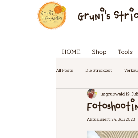
Gruni's Stri
HOME
Shop
Tools
All Posts
Die Strickzeit
Verkau
imgrunwald
19. Ju
EVENTwoche
Fotoshooti
Aktualisiert:
24. Juli 2023