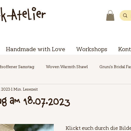
ck-Atelier
Handmade with Love
Workshops
Kont
fsoffener Samstag
Woven Warmth Shawl
Gruni's Bridal F
li 2023
1 Min. Lesezeit
ng am 18.07.2023
Klickt euch durch die Bilde