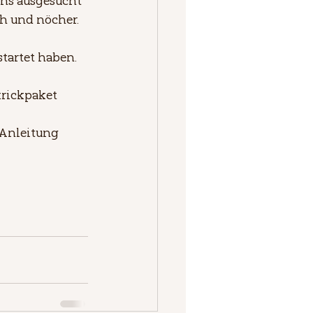
uns ausgesucht 
h und nöcher.
startet haben.
trickpaket 
 Anleitung 