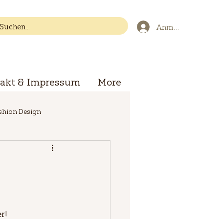
Anmelden
akt & Impressum
More
ashion Design
r!