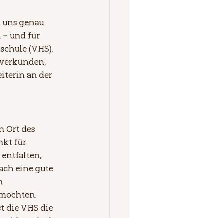
 uns genau 
 – und für 
schule (VHS). 
 verkünden, 
eiterin an der 
n Ort des 
nkt für 
entfalten, 
ach eine gute 
n 
 möchten.
st die VHS die 