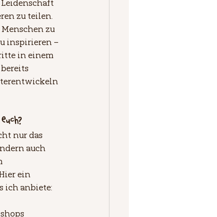
Leidenschaft 
en zu teilen. 
, Menschen zu 
u inspirieren – 
ritte in einem 
bereits 
iterentwickeln 
 euch?
ht nur das 
ndern auch 
m 
ier ein 
s ich anbiete:
kshops 