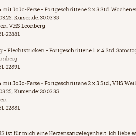
 mit JoJo-Ferse - Fortgeschrittene 2 x 3 Std. Wochen
3.25, Kursende: 30.03.35
ben, VHS Leonberg
51-2288L
- Flechtstricken - Fortgeschrittene 1 x 4 Std. Samsta
eonberg
51-2289L
 mit JoJo-Ferse - Fortgeschrittene 2 x 3 Std., VHS Weil
3.25, Kursende: 30.03.35
ben
51-2288L
HS ist für mich eine Herzensangelegenheit. Ich liebe e