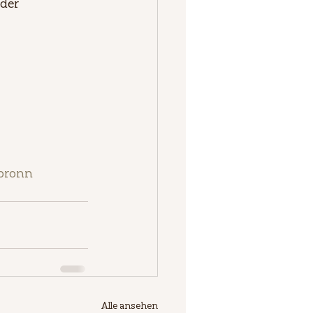
der 
bronn
Alle ansehen