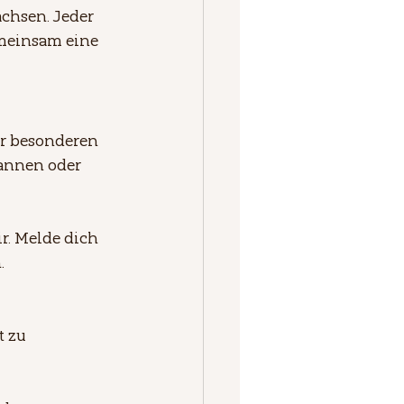
chsen. Jeder 
meinsam eine 
er besonderen 
annen oder 
r. Melde dich 
.
 zu 