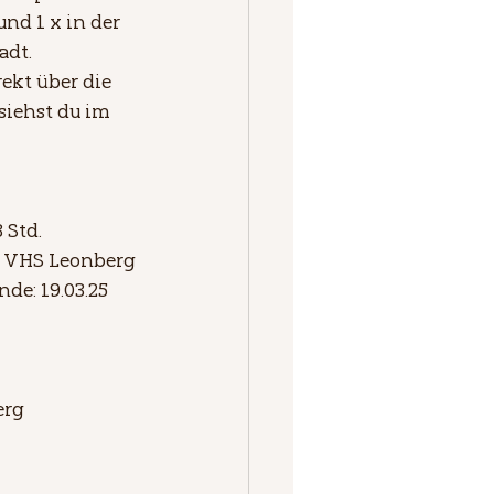
und 1 x in der 
adt.
ekt über die 
siehst du im 
 Std. 
, VHS Leonberg
nde: 19.03.25
erg