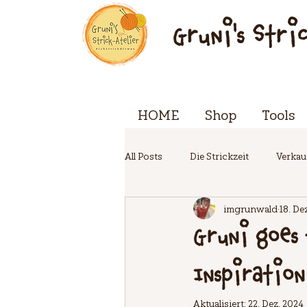
Gruni's Stri
HOME
Shop
Tools
All Posts
Die Strickzeit
Verkau
imgrunwald
18. De
EVENTwoche
Gruni goes 
Inspiration
Aktualisiert:
22. Dez. 2024