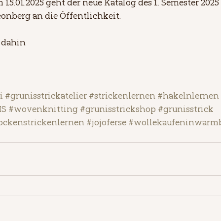
m 15.01.2025 geht der neue Katalog des 1. Semester 2025 
onberg an die Öffentlichkeit.
 dahin
i
#grunisstrickatelier
#strickenlernen
#häkelnlernen
HS
#wovenknitting
#grunisstrickshop
#grunisstrick
ockenstrickenlernen
#jojoferse
#wollekaufeninwarm