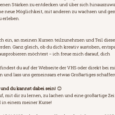
genen Stärken zu entdecken und über sich hinauszuwa
eine neue Möglichkeit, mit anderen zu wachsen und ge
u erleben.
ich ein, an meinen Kursen teilzunehmen und Teil dies
den. Ganz gleich, ob du dich kreativ austoben, entsp
ausprobieren möchtest – ich freue mich darauf, dich 
findest du auf der Webseite der VHS oder direkt bei mi
an und lass uns gemeinsam etwas Großartiges schaffen
 und du kannst dabei sein!
 😊
f, mit dir zu lernen, zu lachen und eine großartige Zeit
d in einem meiner Kurse!