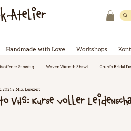
ck-Atelier
Handmade with Love
Workshops
Kont
fsoffener Samstag
Woven Warmth Shawl
Gruni's Bridal F
z. 2024
2 Min. Lesezeit
to VHS: Kurse voller Leidensch