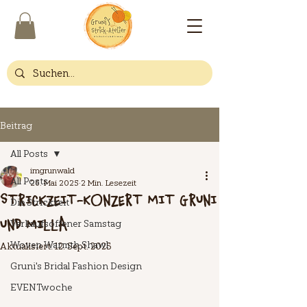
Beitrag
All Posts
imgrunwald
All Posts
26. Mai 2025
2 Min. Lesezeit
STRICKZEIT-KONZERT MIT GRUNI
Die Strickzeit
UND MILLA
Verkaufsoffener Samstag
Woven Warmth Shawl
Aktualisiert:
12. Sept. 2025
Gruni's Bridal Fashion Design
EVENTwoche