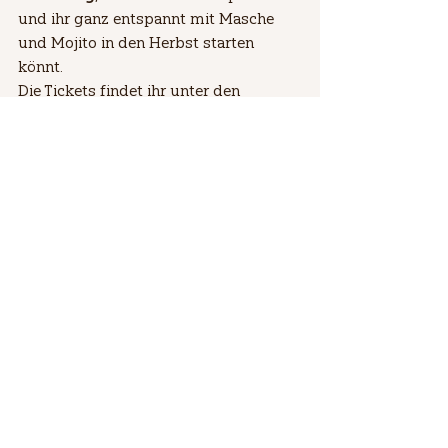
und ihr ganz entspannt mit Masche 
und Mojito in den Herbst starten 
könnt.
Die Tickets findet ihr unter den 
Veranstaltungen und kosten 15 €.
Ich freu mich auf euch – und eure 
Stricknadeln!
Wollige Grüße,
Gruni
#grunisstrickatelier
#milla
#strickzeitkonzert
#birkenhofwarmbronn
#strickevent
#strickzeit
#konzertmitmilla
#sundowner
#wollekaufeninwarmbronn