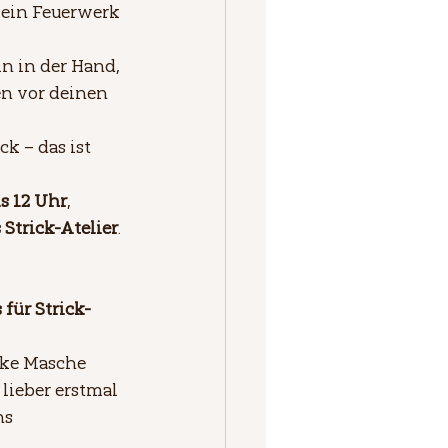
 ein Feuerwerk 
eln in der Hand, 
n vor deinen 
ck – das ist 
is 12 Uhr
, 
 Strick-Atelier
.
 für Strick-
nke Masche 
 lieber erstmal 
ns 