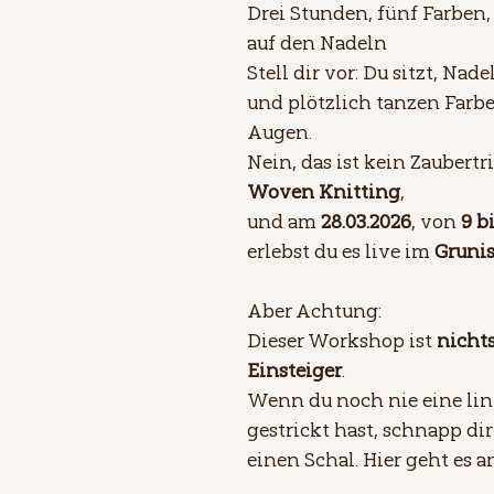
Drei Stunden, fünf Farben,
auf den Nadeln
Stell dir vor: Du sitzt, Nad
und plötzlich tanzen Farbe
Augen. 
Nein, das ist kein Zaubertri
Woven Knitting
, 
und am 
28.03.2026
, von 
9 b
erlebst du es live im 
Grunis
Aber Achtung: 
Dieser Workshop ist 
nichts
Einsteiger
. 
Wenn du noch nie eine li
gestrickt hast, schnapp dir
einen Schal. Hier geht es a