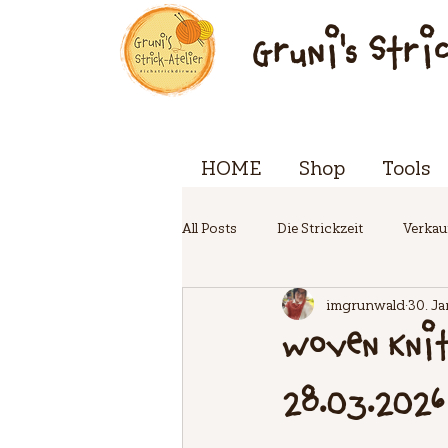
Gruni's Stri
HOME
Shop
Tools
All Posts
Die Strickzeit
Verkau
imgrunwald
30. Ja
EVENTwoche
Woven Knit
28.03.2026