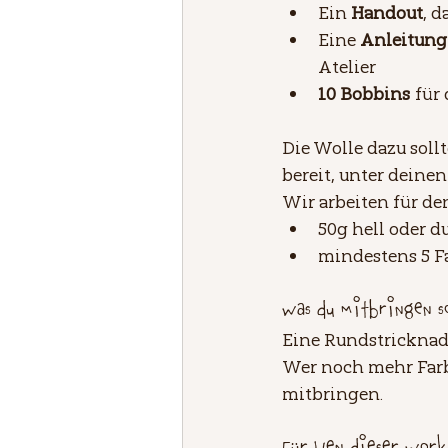
Ein 
Handout
, d
Eine 
Anleitung
Atelier
10 Bobbins
 für
Die Wolle dazu sollt
bereit, unter deine
Wir arbeiten für de
50g hell oder d
mindestens 5 Fa
Was du mitbringen s
Eine Rundstricknad
Wer noch mehr Farbe
mitbringen.