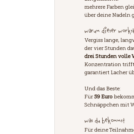
mehrere Farben glei
über deine Nadeln g
Warum dieser Works
Vergiss lange, lang
der vier Stunden da
drei Stunden volle
Konzentration triff
garantiert Lacher üb
Und das Beste: 
Für 
59 Euro
 bekomms
Schnäppchen mit W
Was du bekommst
Für deine Teilnahme