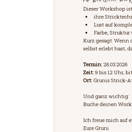
Für wen dieser Work
Dieser Workshop ist f
ihre Stricktec
Lust auf kompl
Farbe, Struktur
Kurz gesagt: Wenn d
selbst erlebt hast, 
Termin:
 28.03.2026
Zeit:
 9 bis 12 Uhr, b
Ort:
 Grunis Strick-A
Und ganz wichtig:
Buche deinen Worksh
Ich freue mich auf e
Eure Gruni