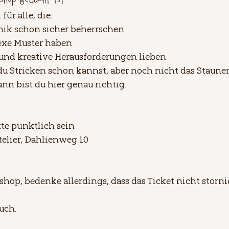
shop gedacht ist
ür alle, die:
hnik schon sicher beherrschen
exe Muster haben
 und kreative Herausforderungen lieben
u Stricken schon kannst, aber noch nicht das Staunen
dann bist du hier genau richtig.
itte pünktlich sein
telier, Dahlienweg 10
op, bedenke allerdings, dass das Ticket nicht stornie
uch.