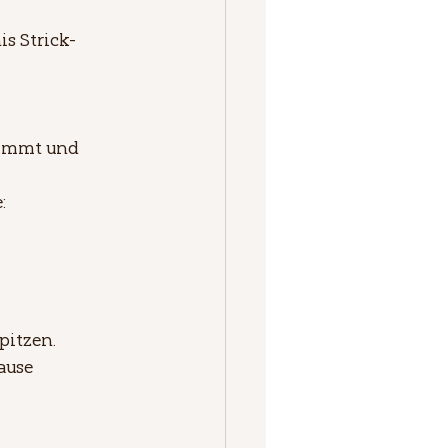
is Strick-
stimmt und 
:
pitzen.
ause 