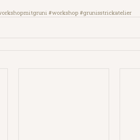
orkshopmitgruni
#workshop
#grunisstrickatelier