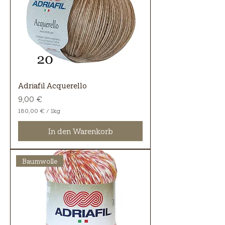
Adriafil Acquerello
Preis
9,00 €
180,00 €
/
1kg
1
8
In den Warenkorb
0
,
0
0
Baumwolle
€
p
r
o
1
K
i