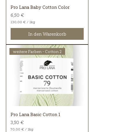
a
Pro Lana Baby Cotton Color
m
m
Preis
6,50 €
130,00 €
/
1kg
1
3
In den Warenkorb
0
,
0
0
weitere Farben - Cotton 2
€
p
r
o
1
K
i
l
o
g
r
a
Pro Lana Basic Cotton 1
m
m
Preis
3,50 €
70,00 €
/
1kg